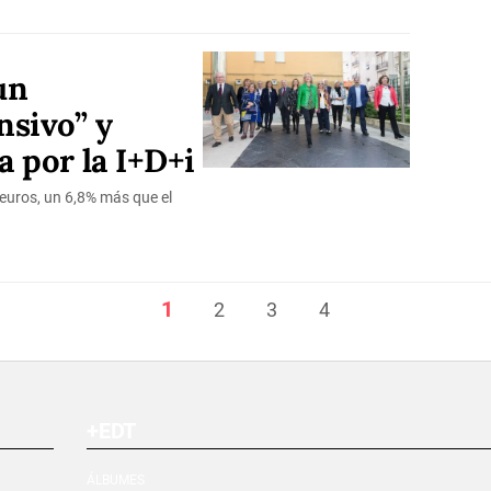
un
nsivo” y
a por la I+D+i
 euros, un 6,8% más que el
1
2
3
4
+EDT
ÁLBUMES