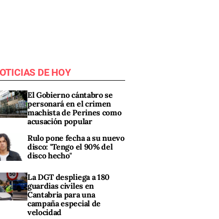
OTICIAS DE HOY
El Gobierno cántabro se
personará en el crimen
machista de Perines como
acusación popular
Rulo pone fecha a su nuevo
disco: "Tengo el 90% del
disco hecho"
La DGT despliega a 180
guardias civiles en
Cantabria para una
campaña especial de
velocidad