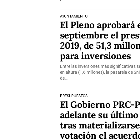
AYUNTAMIENTO
El Pleno aprobará e
septiembre el pre
2019, de 51,3 millo
para inversiones
Entre las inversiones más significativas 
en altura (1,6 millones), la pasarela de Sn
de…
PRESUPUESTOS
El Gobierno PRC-
adelante su últim
tras materializarse
votación el acuerd