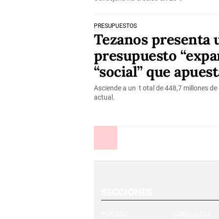
PRESUPUESTOS
Tezanos presenta 
presupuesto “expa
“social” que apuest
Asciende a un t otal de 448,7 millones de
actual.
Anterior
SECCIONES
PORTADA
TORRELAVEGA