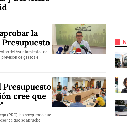
id
aprobar la
 Presupuesto
N
entas del Ayuntamiento, las
 previsión de gastos e
l Presupuesto
ción cree que
"
riega (PRC), ha asegurado que
pesar de que se apruebe