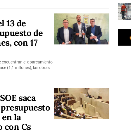
l 13 de
supuesto de
nes, con 17
se encuentran el aparcamiento
iace (1,1 millones), las obras
PSOE saca
o presupuesto
 en la
o con Cs