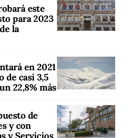
robará este
sto para 2023
de la
ntará en 2021
 de casi 3,5
 un 22,8% más
puesto de
es y con
s y Servicios