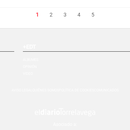
1
2
3
4
5
+EDT
ÁLBUMES
OPINIÓN
VIDEO
AVISO LEGAL
QUIÉNES SOMOS
POLÍTICA DE COOKIES
COMUNICADOS
Asociado a: