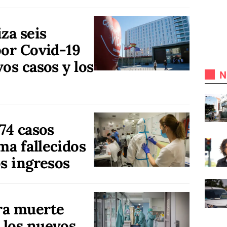
za seis
por Covid-19
os casos y los
N
74 casos
a fallecidos
os ingresos
ra muerte
 los nuevos