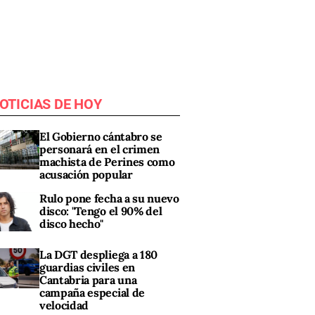
OTICIAS DE HOY
El Gobierno cántabro se
personará en el crimen
machista de Perines como
acusación popular
Rulo pone fecha a su nuevo
disco: "Tengo el 90% del
disco hecho"
La DGT despliega a 180
guardias civiles en
Cantabria para una
campaña especial de
velocidad