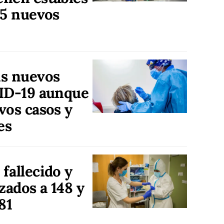
75 nuevos
is nuevos
VID-19 aunque
vos casos y
es
fallecido y
zados a 148 y
81