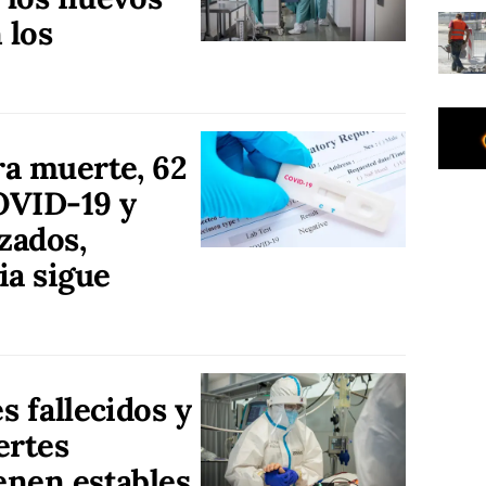
 los
ra muerte, 62
OVID-19 y
zados,
ia sigue
s fallecidos y
ertes
enen estables