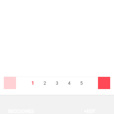
1
Anterior
2
3
4
5
Siguiente
SECCIONES
+EDT