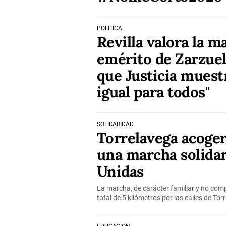
POLÍTICA
Revilla valora la m
emérito de Zarzuel
que Justicia muest
igual para todos"
SOLIDARIDAD
Torrelavega acogerá
una marcha solida
Unidas
La marcha, de carácter familiar y no compe
total de 5 kilómetros por las calles de Tor