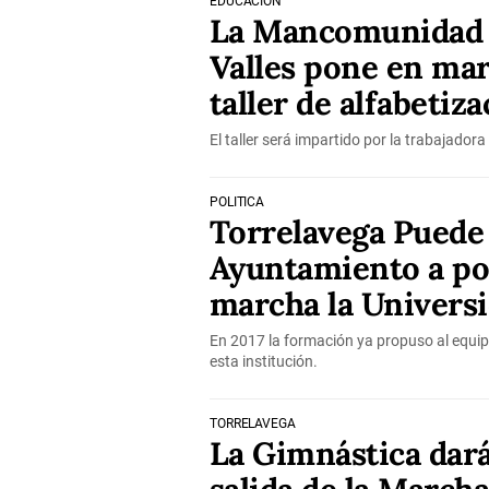
EDUCACIÓN
La Mancomunidad 
Valles pone en ma
taller de alfabetiz
El taller será impartido por la trabajadora
POLÍTICA
Torrelavega Puede 
Ayuntamiento a po
marcha la Univers
En 2017 la formación ya propuso al equip
esta institución.
TORRELAVEGA
La Gimnástica dar