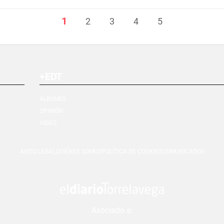
1
2
3
4
5
+EDT
ÁLBUMES
OPINIÓN
VIDEO
AVISO LEGAL
QUIÉNES SOMOS
POLÍTICA DE COOKIES
COMUNICADOS
Asociado a: