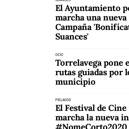
SUANCES
El Ayuntamiento p
marcha una nueva e
Campaña 'Bonifíca
Suances'
OCIO
Torrelavega pone 
rutas guiadas por l
municipio
PIÉLAGOS
El Festival de Cin
marcha la nueva in
#NomeCorto2020