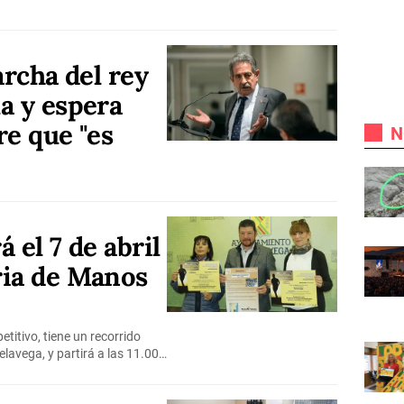
archa del rey
a y espera
re que "es
N
 el 7 de abril
ria de Manos
titivo, tiene un recorrido
relavega, y partirá a las 11.00…