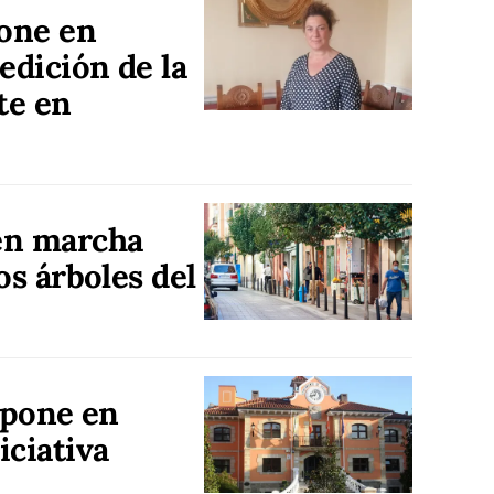
one en
dición de la
te en
en marcha
os árboles del
e pone en
iciativa