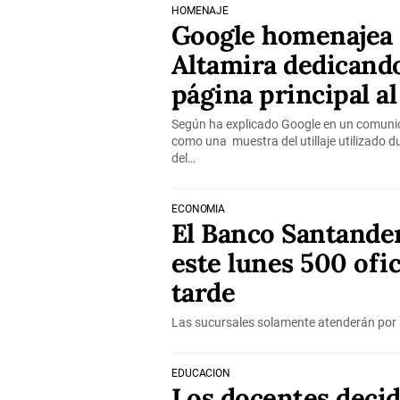
HOMENAJE
Google homenajea 
Altamira dedicando
página principal al
Según ha explicado Google en un comunic
como una muestra del utillaje utilizado d
del…
ECONOMÍA
El Banco Santande
este lunes 500 ofic
tarde
Las sucursales solamente atenderán por l
EDUCACIÓN
Los docentes decid