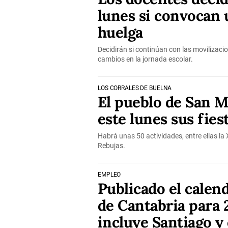
lunes si convocan
huelga
Decidirán si continúan con las movilizaci
cambios en la jornada escolar.
LOS CORRALES DE BUELNA
El pueblo de San M
este lunes sus fies
Habrá unas 50 actividades, entre ellas la X
Rebujas.
EMPLEO
Publicado el calend
de Cantabria para 
incluye Santiago y 