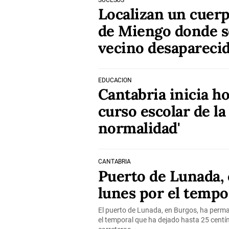
SUCESOS
Localizan un cuerp
de Miengo donde s
vecino desaparecid
EDUCACIÓN
Cantabria inicia h
curso escolar de la
normalidad'
CANTABRIA
Puerto de Lunada, 
lunes por el tempo
El puerto de Lunada, en Burgos, ha perma
el temporal que ha dejado hasta 25 centím