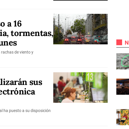
o a 16
ia, tormentas,
lunes
N
 rachas de viento y
lizarán sus
lectrónica
al ha puesto a su disposición