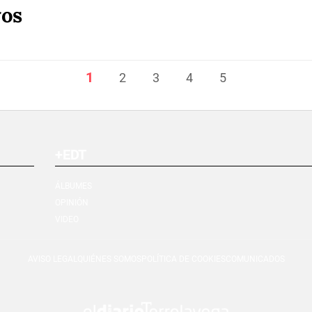
vos
1
2
3
4
5
+EDT
ÁLBUMES
OPINIÓN
VIDEO
AVISO LEGAL
QUIÉNES SOMOS
POLÍTICA DE COOKIES
COMUNICADOS