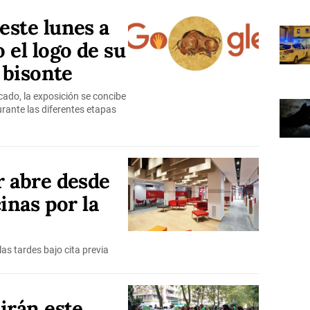
este lunes a
 el logo de su
 bisonte
ado, la exposición se concibe
urante las diferentes etapas
r abre desde
inas por la
as tardes bajo cita previa
irán este