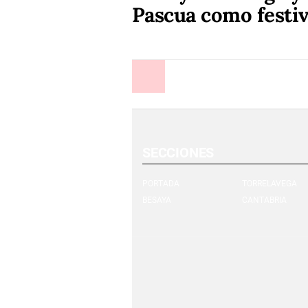
Pascua como festi
Anterior
SECCIONES
PORTADA
TORRELAVEGA
BESAYA
CANTABRIA