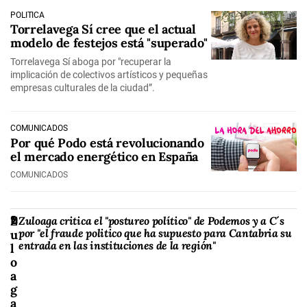
POLÍTICA
Torrelavega Sí cree que el actual
modelo de festejos está "superado"
Torrelavega Sí aboga por "recuperar la
implicación de colectivos artísticos y pequeñas
empresas culturales de la ciudad”.
COMUNICADOS
Por qué Podo está revolucionando
el mercado energético en España
COMUNICADOS
POLÍTICA
Z
Zuloaga critica el "postureo político" de Podemos y a C´s
por "el fraude politico que ha supuesto para Cantabria su
u
entrada en las instituciones de la región"
l
o
a
g
a