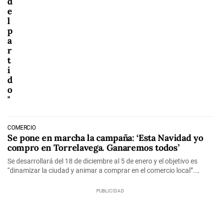
d
e
l
p
a
r
t
i
d
o
"
COMERCIO
Se pone en marcha la campaña: ‘Esta Navidad yo
compro en Torrelavega. Ganaremos todos’
Se desarrollará del 18 de diciembre al 5 de enero y el objetivo es
“dinamizar la ciudad y animar a comprar en el comercio local”.…