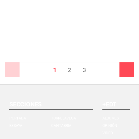
1
Anterior
2
3
Siguiente
SECCIONES
+EDT
PORTADA
TORRELAVEGA
ÁLBUMES
BESAYA
CANTABRIA
OPINIÓN
VIDEO