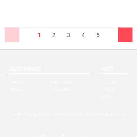
1
Anterior
2
3
4
5
Siguiente
SECCIONES
+EDT
PORTADA
TORRELAVEGA
ÁLBUMES
BESAYA
CANTABRIA
OPINIÓN
VIDEO
AVISO LEGAL
QUIÉNES SOMOS
POLÍTICA DE COOKIES
COMUNICADOS