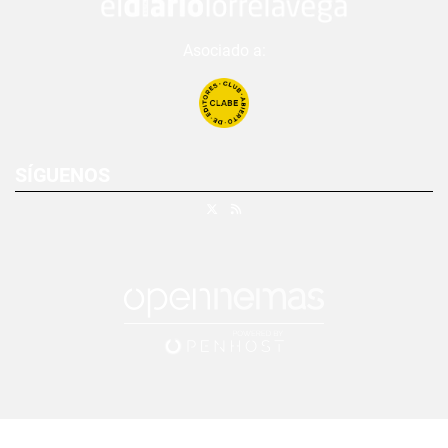
Asociado a:
SÍGUENOS
X
RSS