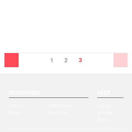
3
Anterior
1
2
Siguiente
SECCIONES
+EDT
PORTADA
TORRELAVEGA
ÁLBUMES
BESAYA
CANTABRIA
OPINIÓN
VIDEO