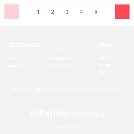
1
Anterior
2
3
4
5
Siguiente
SECCIONES
+EDT
PORTADA
TORRELAVEGA
ÁLBUMES
BESAYA
CANTABRIA
OPINIÓN
VIDEO
AVISO LEGAL
QUIÉNES SOMOS
POLÍTICA DE COOKIES
COMUNICADOS
Asociado a: