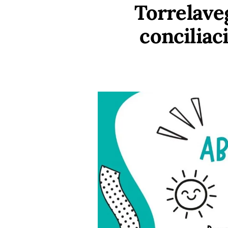
Torrelave
concilia