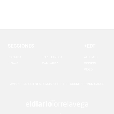
SECCIONES
+EDT
PORTADA
TORRELAVEGA
ÁLBUMES
BESAYA
CANTABRIA
OPINIÓN
VIDEO
AVISO LEGAL
QUIÉNES SOMOS
POLÍTICA DE COOKIES
COMUNICADOS