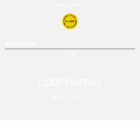
Asociado a:
SÍGUENOS
X
RSS