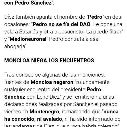
con Pedro Sánchez
".
Díez también apunta el nombre de "
Pedro
" en dos
ocasiones: "
Pedro no se fía del DAO
. Le pone una
vela a Satanás y otra a Jesucristo. La puede filtrar"
y "
Medioneuronal
: Pedro contrata a esa
abogada".
MONCLOA NIEGA LOS ENCUENTROS
Tras conocerse algunas de las menciones,
fuentes de
Moncloa negaron
"rotundamente
cualquier encuentro del presidente
Pedro
Sánchez
con Leire Díez" y se remitieron a unas
declaraciones realizadas por Sánchez el pasado
viernes en
Montenegro
, remarcando que "
nunca
ha conocido, ni avalado
, ni ha sido informado de
las andanzas de Díez, que nunca habría tolerado".