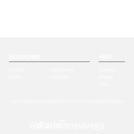
SECCIONES
+EDT
PORTADA
TORRELAVEGA
ÁLBUMES
BESAYA
CANTABRIA
OPINIÓN
VIDEO
AVISO LEGAL
QUIÉNES SOMOS
POLÍTICA DE COOKIES
COMUNICADOS