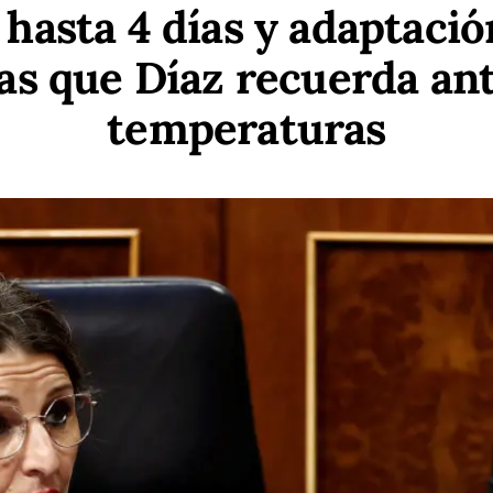
hasta 4 días y adaptació
as que Díaz recuerda ante
temperaturas