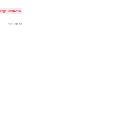
avega
cantabria