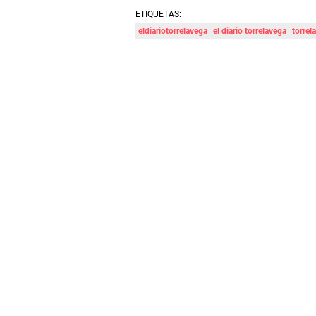
ETIQUETAS:
eldiariotorrelavega
el diario torrelavega
torrel