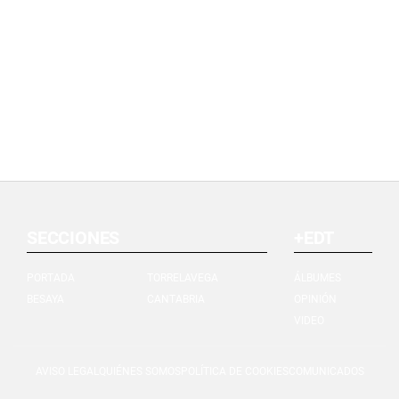
SECCIONES
+EDT
PORTADA
TORRELAVEGA
ÁLBUMES
BESAYA
CANTABRIA
OPINIÓN
VIDEO
AVISO LEGAL
QUIÉNES SOMOS
POLÍTICA DE COOKIES
COMUNICADOS