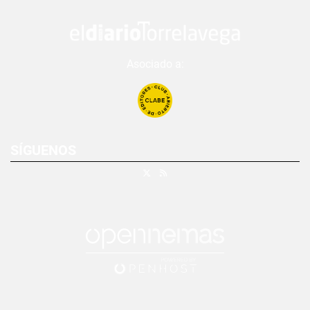
Asociado a:
SÍGUENOS
X
RSS