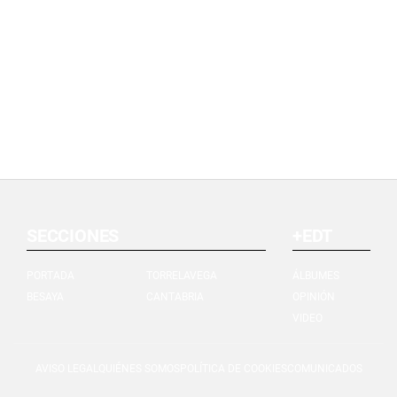
SECCIONES
+EDT
PORTADA
TORRELAVEGA
ÁLBUMES
BESAYA
CANTABRIA
OPINIÓN
VIDEO
AVISO LEGAL
QUIÉNES SOMOS
POLÍTICA DE COOKIES
COMUNICADOS