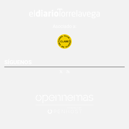
Asociado a:
SÍGUENOS
X
RSS