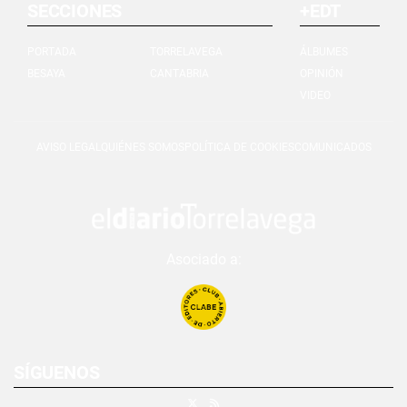
SECCIONES
+EDT
PORTADA
TORRELAVEGA
ÁLBUMES
BESAYA
CANTABRIA
OPINIÓN
VIDEO
AVISO LEGAL
QUIÉNES SOMOS
POLÍTICA DE COOKIES
COMUNICADOS
Asociado a:
SÍGUENOS
X
RSS