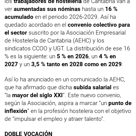
los
trabajadores de hostelería
de Cantabria van a
ver
aumentadas sus nóminas
hasta un
16 %
acumulado
en el periodo 2026-2029. Así ha
quedado acordado en el
convenio colectivo para
el sector
suscrito por la Asociación Empresarial
de Hostelería de Cantabria (AEHC) y los
sindicatos CCOO y UGT. La distribución de ese 16
% es la siguiente: un
5 % en 2026
, un
4 % en
2027
y un
3,5 % tanto en 2028 como en 2029
.
Así lo ha anunciado en un comunicado la AEHC,
que ha afirmado que dicha
subida salarial
es
“la
mayor del siglo XXI
”. Este nuevo convenio,
según la Asociación, aspira a marcar “un
punto de
inflexión
” en la profesión hostelera con el objetivo
de “impulsar el empleo y atraer talento”.
DOBLE VOCACIÓN