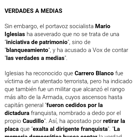
VERDADES A MEDIAS
Sin embargo, el portavoz socialista
Mario
Iglesias
ha aseverado que no se trata de una
"
iniciativa de patrimonio
", sino de
"
blanqueamiento
", y ha acusado a Vox de contar
"
las verdades a medias
".
Iglesias ha reconocido que
Carrero Blanco
fue
víctima de un atentado terrorista, pero ha indicado
que también fue un militar que alcanzó el rango
más alto de la Armada, cuyos ascensos hasta
capitán general "
fueron cedidos por la
dictadura
franquista, nombrado a dedo por el
propio
Caudillo
". Así, ha apostado por
retirar la
placa
que "
exalta al dirigente franquista
". "
La
memoria democrática busca contar
la verdad,