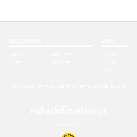
SECCIONES
+EDT
PORTADA
TORRELAVEGA
ÁLBUMES
BESAYA
CANTABRIA
OPINIÓN
VIDEO
AVISO LEGAL
QUIÉNES SOMOS
POLÍTICA DE COOKIES
COMUNICADOS
Asociado a: