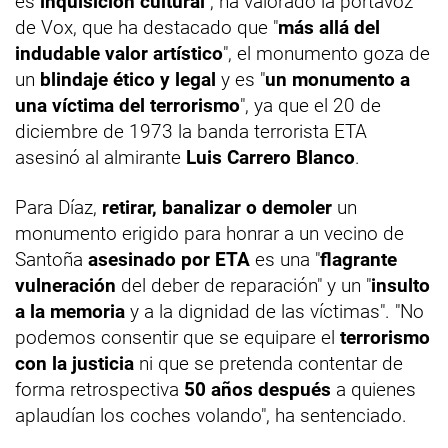
es
inquisición cultural
", ha valorado la portavoz
de Vox, que ha destacado que "
más allá del
indudable valor artístico
", el monumento goza de
un
blindaje ético y legal
y es "
un monumento a
una víctima del terrorismo
", ya que el 20 de
diciembre de 1973 la banda terrorista ETA
asesinó al almirante
Luis Carrero Blanco
.
Para Díaz,
retirar, banalizar o demoler
un
monumento erigido para honrar a un vecino de
Santoña
asesinado por ETA
es una "
flagrante
vulneración
del deber de reparación" y un "
insulto
a la memoria
y a la dignidad de las víctimas". "No
podemos consentir que se equipare el
terrorismo
con la justicia
ni que se pretenda contentar de
forma retrospectiva
50 años después
a quienes
aplaudían los coches volando", ha sentenciado.