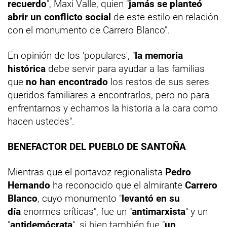
recuerdo
", Maxi Valle, quien "
jamás se planteó
abrir un conflicto social
de este estilo en relación
con el monumento de Carrero Blanco".
En opinión de los 'populares', "
la memoria
histórica
debe servir para ayudar a las familias
que
no han encontrado
los restos de sus seres
queridos familiares a encontrarlos, pero no para
enfrentarnos y echarnos la historia a la cara como
hacen ustedes".
BENEFACTOR DEL PUEBLO DE SANTOÑA
Mientras que el portavoz regionalista
Pedro
Hernando
ha reconocido que el almirante
Carrero
Blanco
, cuyo monumento "
levantó en su
día
enormes críticas", fue un "
antimarxista
" y un
"
antidemócrata
", si bien también fue "
un