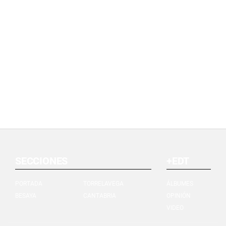
SECCIONES
+EDT
PORTADA
TORRELAVEGA
ÁLBUMES
BESAYA
CANTABRIA
OPINIÓN
VIDEO