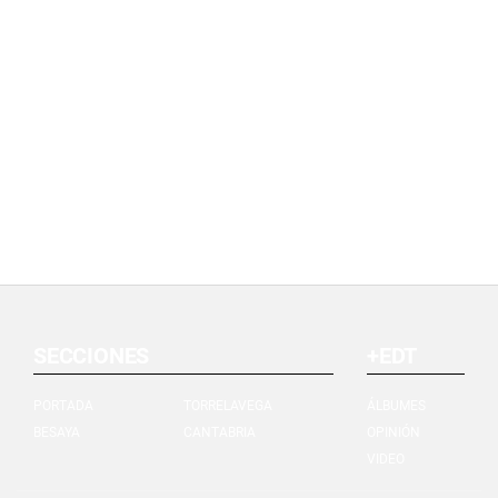
SECCIONES
+EDT
PORTADA
TORRELAVEGA
ÁLBUMES
BESAYA
CANTABRIA
OPINIÓN
VIDEO