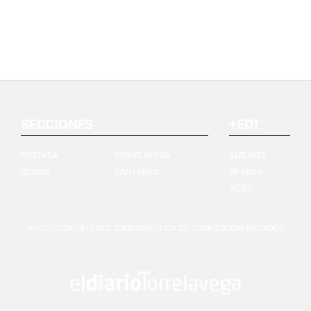
SECCIONES
+EDT
PORTADA
TORRELAVEGA
ÁLBUMES
BESAYA
CANTABRIA
OPINIÓN
VIDEO
AVISO LEGAL
QUIÉNES SOMOS
POLÍTICA DE COOKIES
COMUNICADOS