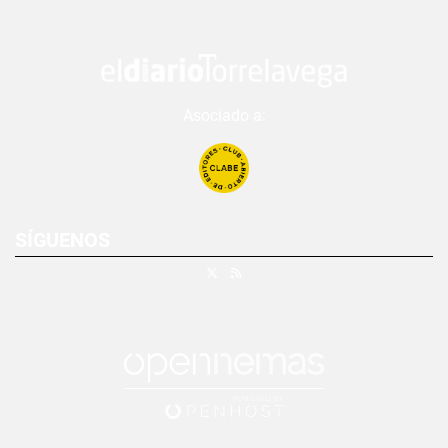
Asociado a:
SÍGUENOS
X
RSS