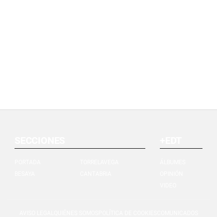
SECCIONES
+EDT
PORTADA
TORRELAVEGA
ÁLBUMES
BESAYA
CANTABRIA
OPINIÓN
VIDEO
AVISO LEGAL
QUIÉNES SOMOS
POLÍTICA DE COOKIES
COMUNICADOS