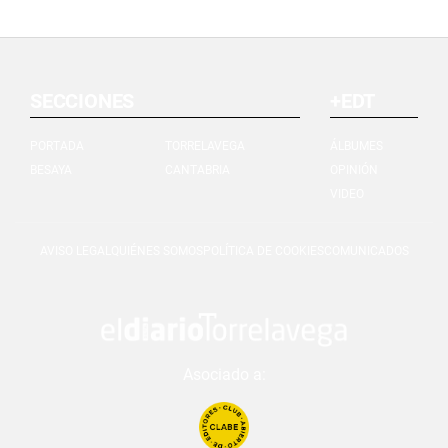
SECCIONES
+EDT
PORTADA
TORRELAVEGA
ÁLBUMES
BESAYA
CANTABRIA
OPINIÓN
VIDEO
AVISO LEGAL
QUIÉNES SOMOS
POLÍTICA DE COOKIES
COMUNICADOS
Asociado a: