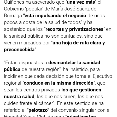
Quiñones ha aseverado que "
una vez más
" el
Gobierno 'popular' de María José Sáenz de
Buruaga
"está impulsando el negocio
de unos
pocos a costa de la salud de todos" y ha
sostenido que los "
recortes y privatizaciones
" en
la sanidad pública no son puntuales, sino que
vienen marcados por "
una hoja de ruta clara y
preconcebida
".
"Están dispuestos a
desmantelar la sanidad
pública
de nuestra región", ha insistido, para
incidir en que cada decisión que toma el Ejecutivo
regional "
conduce en la misma dirección
": que
sean los centros privados
los que gestionen
nuestra salud
, los que nos curen, los que nos
cuiden frente al cáncer". En este sentido se ha
referido al
"pelotazo"
del convenio singular con el
Hospital Santa Clotilde para "
privatizar los