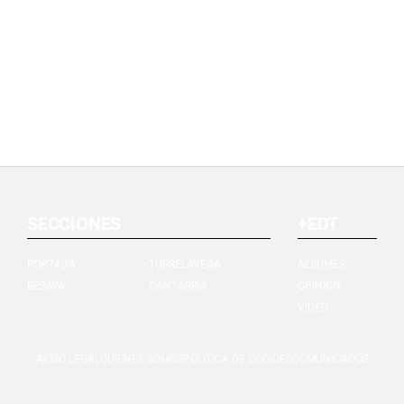
SECCIONES
+EDT
PORTADA
TORRELAVEGA
ÁLBUMES
BESAYA
CANTABRIA
OPINIÓN
VIDEO
AVISO LEGAL
QUIÉNES SOMOS
POLÍTICA DE COOKIES
COMUNICADOS