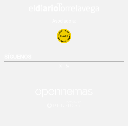
Asociado a:
SÍGUENOS
X
RSS