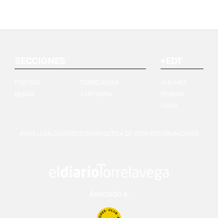
SECCIONES
+EDT
PORTADA
TORRELAVEGA
ÁLBUMES
BESAYA
CANTABRIA
OPINIÓN
VIDEO
AVISO LEGAL
QUIÉNES SOMOS
POLÍTICA DE COOKIES
COMUNICADOS
Asociado a: