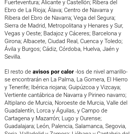
Fuerteventura; Alicante y Castellón; Ribera del
Ebro de La Rioja; Álava; Centro de Navarra y
Ribera del Ebro de Navarra; Vega del Segura;
Sierra de Madrid, Metropolitana y Henares y Sur,
Vegas y Oeste; Badajoz y Cáceres; Barcelona y
Girona; Albacete, Ciudad Real, Cuenca y Toledo;
Ávila y Burgos; Cádiz, Córdoba, Huelva, Jaén y
Sevilla.
El resto de
avisos por calor
-los de nivel amarillo-
se encontrarán en La Palma, La Gomera, El Hierro
y Tenerife; Ibérica riojana; Guipúzcoa y Vizcaya;
Vertiente cantábrica de Navarra y Pirineo navarro;
Altiplano de Murcia, Noroeste de Murcia, Valle del
Guadalentín, Lorca y Águilas, y Campo de
Cartagena y Mazarrón; Lugo y Ourense;
Guadalajara; León, Palencia, Salamanca, Segovia,
Soria, Valladolid y Zamora; Liébana y Cantabria del