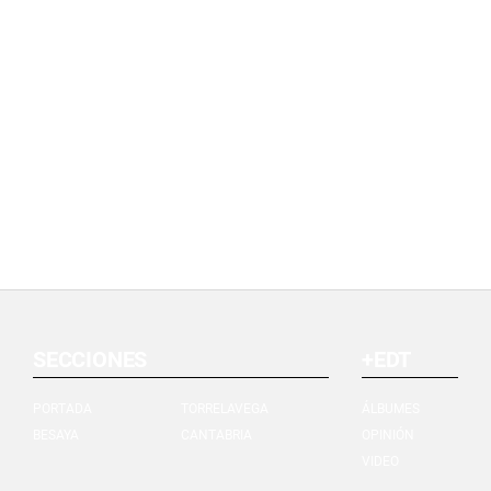
SECCIONES
+EDT
PORTADA
TORRELAVEGA
ÁLBUMES
BESAYA
CANTABRIA
OPINIÓN
VIDEO