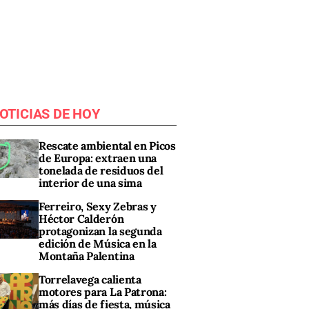
OTICIAS DE HOY
Rescate ambiental en Picos
de Europa: extraen una
tonelada de residuos del
interior de una sima
Ferreiro, Sexy Zebras y
Héctor Calderón
protagonizan la segunda
edición de Música en la
Montaña Palentina
Torrelavega calienta
motores para La Patrona:
más días de fiesta, música