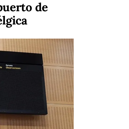
puerto de
élgica