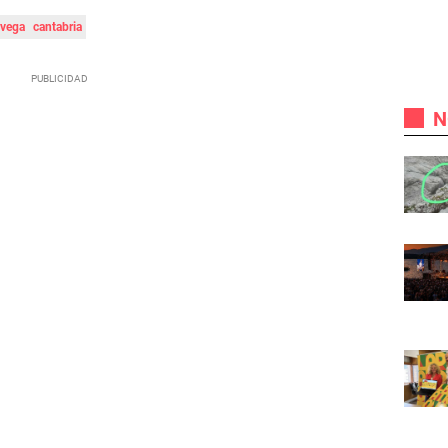
avega
cantabria
N