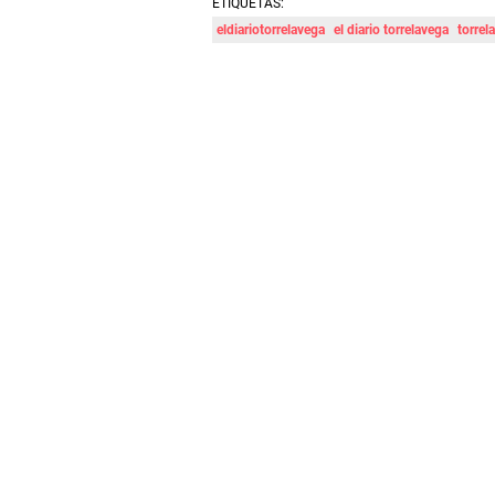
ETIQUETAS:
eldiariotorrelavega
el diario torrelavega
torrel