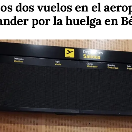
os dos vuelos en el aero
nder por la huelga en B