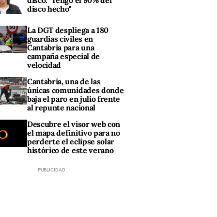
disco: "Tengo el 90% del
disco hecho"
La DGT despliega a 180
guardias civiles en
Cantabria para una
campaña especial de
velocidad
Cantabria, una de las
únicas comunidades donde
baja el paro en julio frente
al repunte nacional
Descubre el visor web con
el mapa definitivo para no
perderte el eclipse solar
histórico de este verano