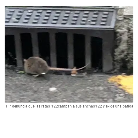
PP denuncia que las ratas %22campan a sus anchas%22 y exige una batida