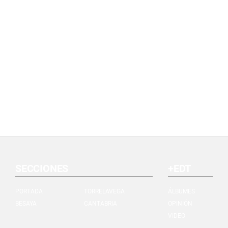
SECCIONES
+EDT
PORTADA
TORRELAVEGA
ÁLBUMES
BESAYA
CANTABRIA
OPINIÓN
VIDEO