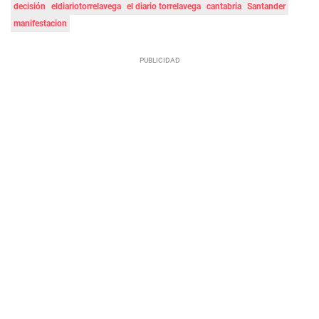
decisión
eldiariotorrelavega
el diario torrelavega
cantabria
Santander
manifestacion