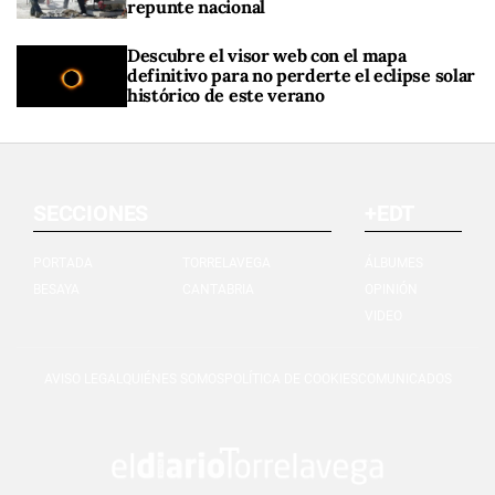
repunte nacional
Descubre el visor web con el mapa
definitivo para no perderte el eclipse solar
histórico de este verano
SECCIONES
+EDT
PORTADA
TORRELAVEGA
ÁLBUMES
BESAYA
CANTABRIA
OPINIÓN
VIDEO
AVISO LEGAL
QUIÉNES SOMOS
POLÍTICA DE COOKIES
COMUNICADOS