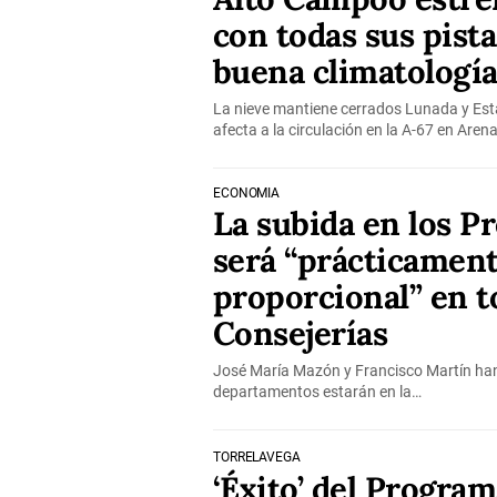
con todas sus pista
buena climatologí
La nieve mantiene cerrados Lunada y Esta
afecta a la circulación en la A-67 en Aren
ECONOMÍA
La subida en los P
será “prácticamen
proporcional” en t
Consejerías
José María Mazón y Francisco Martín han
departamentos estarán en la…
TORRELAVEGA
‘Éxito’ del Progra