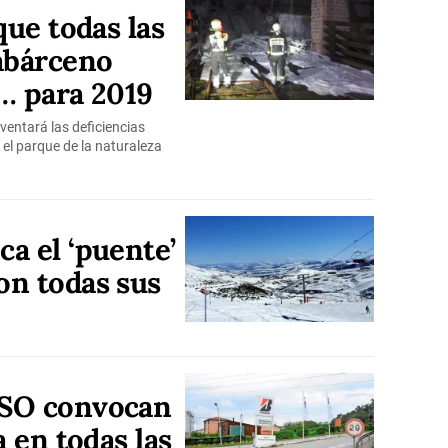
que todas las
abárceno
… para 2019
ventará las deficiencias
el parque de la naturaleza
a el ‘puente’
on todas sus
USO convocan
a en todas las