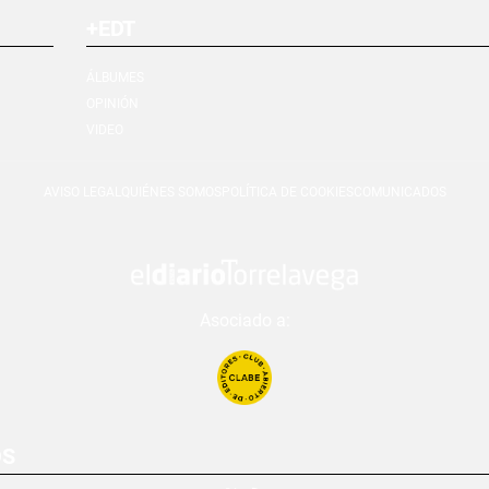
+EDT
ÁLBUMES
OPINIÓN
VIDEO
AVISO LEGAL
QUIÉNES SOMOS
POLÍTICA DE COOKIES
COMUNICADOS
Asociado a:
OS