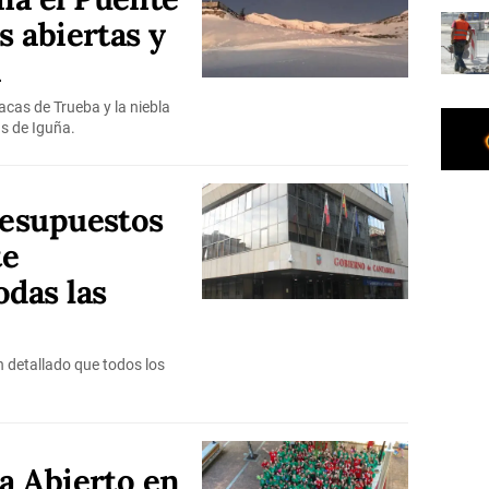
s abiertas y
a
cas de Trueba y la niebla
as de Iguña.
resupuestos
te
odas las
 detallado que todos los
ma Abierto en