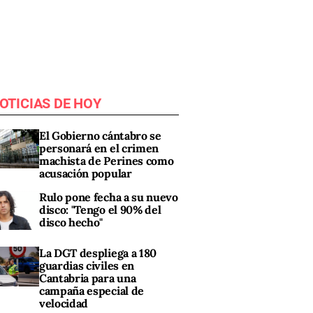
OTICIAS DE HOY
El Gobierno cántabro se
personará en el crimen
machista de Perines como
acusación popular
Rulo pone fecha a su nuevo
disco: "Tengo el 90% del
disco hecho"
La DGT despliega a 180
guardias civiles en
Cantabria para una
campaña especial de
velocidad