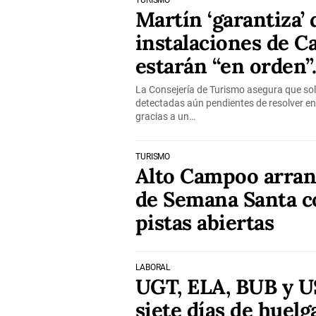
TURISMO
Martín ‘garantiza’ 
instalaciones de C
estarán “en orden”
La Consejería de Turismo asegura que sol
detectadas aún pendientes de resolver en 
gracias a un…
TURISMO
Alto Campoo arranc
de Semana Santa c
pistas abiertas
LABORAL
UGT, ELA, BUB y 
siete días de huelg