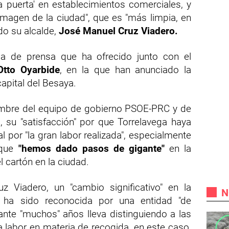
a puerta' en establecimientos comerciales, y
magen de la ciudad", que es "más limpia, en
do su alcalde,
José Manuel Cruz Viadero.
a de prensa que ha ofrecido junto con el
Otto Oyarbide
, en la que han anunciado la
capital del Besaya.
ombre del equipo de gobierno PSOE-PRC y de
, su "satisfacción" por que Torrelavega haya
al por "la gran labor realizada", especialmente
 que
"hemos dado pasos de gigante"
en la
l cartón en la ciudad.
 Viadero, un "cambio significativo" en la
N
 ha sido reconocida por una entidad "de
ante "muchos" años lleva distinguiendo a las
labor en materia de recogida, en este caso,