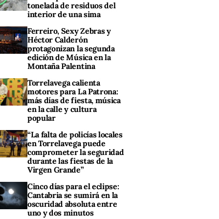
tonelada de residuos del
interior de una sima
Ferreiro, Sexy Zebras y
Héctor Calderón
protagonizan la segunda
edición de Música en la
Montaña Palentina
Torrelavega calienta
motores para La Patrona:
más días de fiesta, música
en la calle y cultura
popular
“La falta de policías locales
en Torrelavega puede
comprometer la seguridad
durante las fiestas de la
Virgen Grande”
Cinco días para el eclipse:
Cantabria se sumirá en la
oscuridad absoluta entre
uno y dos minutos