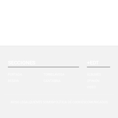
SECCIONES
+EDT
PORTADA
TORRELAVEGA
ÁLBUMES
BESAYA
CANTABRIA
OPINIÓN
VIDEO
AVISO LEGAL
QUIÉNES SOMOS
POLÍTICA DE COOKIES
COMUNICADOS