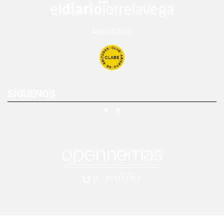
Asociado a:
SÍGUENOS
X
RSS