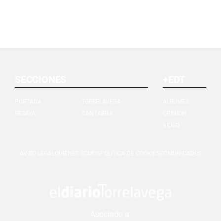
SECCIONES
+EDT
PORTADA
TORRELAVEGA
ÁLBUMES
BESAYA
CANTABRIA
OPINIÓN
VIDEO
AVISO LEGAL
QUIÉNES SOMOS
POLÍTICA DE COOKIES
COMUNICADOS
Asociado a: