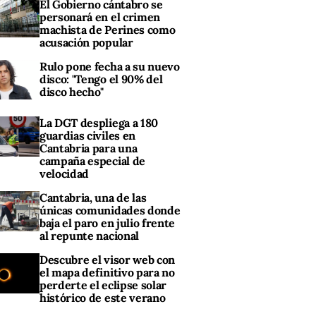
El Gobierno cántabro se
personará en el crimen
machista de Perines como
acusación popular
Rulo pone fecha a su nuevo
disco: "Tengo el 90% del
disco hecho"
La DGT despliega a 180
guardias civiles en
Cantabria para una
campaña especial de
velocidad
Cantabria, una de las
únicas comunidades donde
baja el paro en julio frente
al repunte nacional
Descubre el visor web con
el mapa definitivo para no
perderte el eclipse solar
histórico de este verano