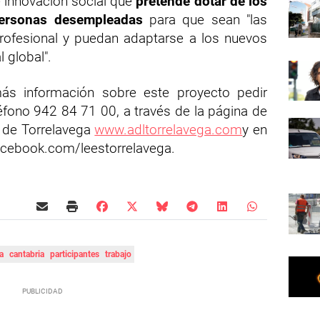
 innovación social que
pretende dotar de los
personas desempleadas
para que sean "las
profesional y puedan adaptarse a los nuevos
 global".
ás información sobre este proyecto pedir
léfono 942 84 71 00, a través de la página de
l de Torrelavega
www.adltorrelavega.com
y en
cebook.com/leestorrelavega.
ga
cantabria
participantes
trabajo