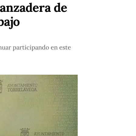
 Lanzadera de
bajo
inuar participando en este