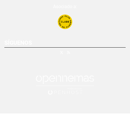
Asociado a:
SÍGUENOS
X
RSS