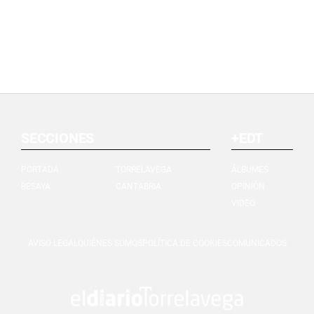
SECCIONES
+EDT
PORTADA
TORRELAVEGA
ÁLBUMES
BESAYA
CANTABRIA
OPINIÓN
VIDEO
AVISO LEGAL
QUIÉNES SOMOS
POLÍTICA DE COOKIES
COMUNICADOS