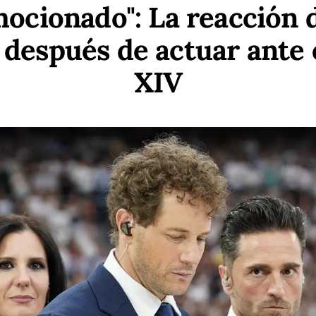
mocionado": La reacción 
después de actuar ante 
XIV