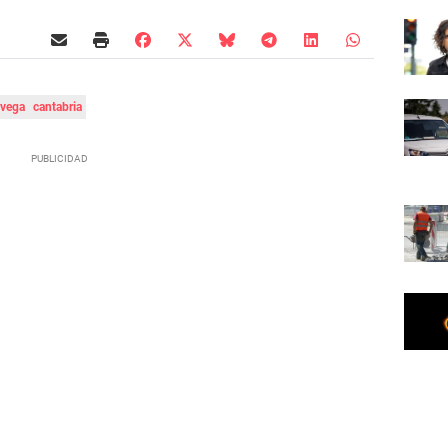
avega
cantabria