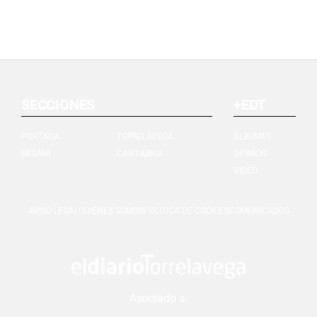
SECCIONES
+EDT
PORTADA
TORRELAVEGA
ÁLBUMES
BESAYA
CANTABRIA
OPINIÓN
VIDEO
AVISO LEGAL
QUIÉNES SOMOS
POLÍTICA DE COOKIES
COMUNICADOS
Asociado a: