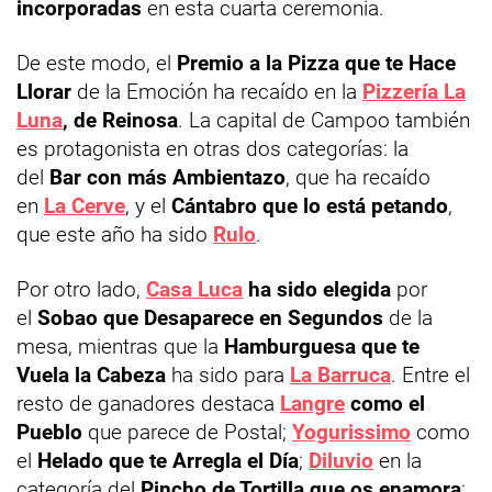
incorporadas
en esta cuarta ceremonia.
De este modo, el
Premio a la Pizza que te Hace
Llorar
de la Emoción ha recaído en la
Pizzería La
Luna
, de Reinosa
. La capital de Campoo también
es protagonista en otras dos categorías: la
del
Bar con más Ambientazo
, que ha recaído
en
La Cerve
, y el
Cántabro que lo está petando
,
que este año ha sido
Rulo
.
Por otro lado,
Casa Luca
ha sido elegida
por
el
Sobao que Desaparece en Segundos
de la
mesa, mientras que la
Hamburguesa que te
Vuela la Cabeza
ha sido para
La Barruca
. Entre el
resto de ganadores destaca
Langre
como el
Pueblo
que parece de Postal;
Yogurissimo
como
el
Helado que te Arregla el Día
;
Diluvio
en la
categoría del
Pincho de Tortilla que os enamora
;