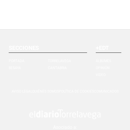
SECCIONES
+EDT
PORTADA
TORRELAVEGA
ÁLBUMES
BESAYA
CANTABRIA
OPINIÓN
VIDEO
AVISO LEGAL
QUIÉNES SOMOS
POLÍTICA DE COOKIES
COMUNICADOS
Asociado a: