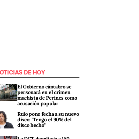
OTICIAS DE HOY
El Gobierno cántabro se
personará en el crimen
machista de Perines como
acusación popular
Rulo pone fecha a su nuevo
disco: "Tengo el 90% del
disco hecho"
La DGT despliega a 180