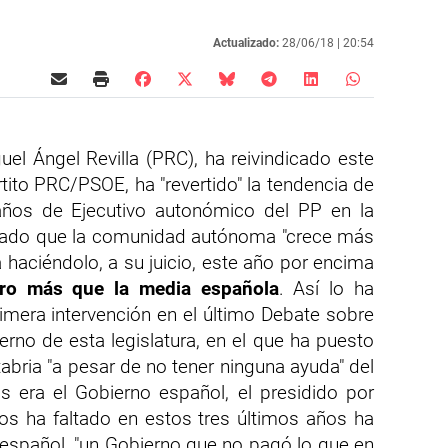
Actualizado:
28/06/18 |
20:54
el Ángel Revilla (PRC), ha reivindicado este
rtito PRC/PSOE, ha "revertido" la tendencia de
o años de Ejecutivo autonómico del PP en la
ayado que la comunidad autónoma "crece más
á haciéndolo, a su juicio, este año por encima
aro más que la media española
. Así lo ha
rimera intervención en el último Debate sobre
ierno de esta legislatura, en el que ha puesto
tabria "a pesar de no tener ninguna ayuda" del
era el Gobierno español, el presidido por
nos ha faltado en estos tres últimos años ha
 español, "un Gobierno que no pagó lo que en