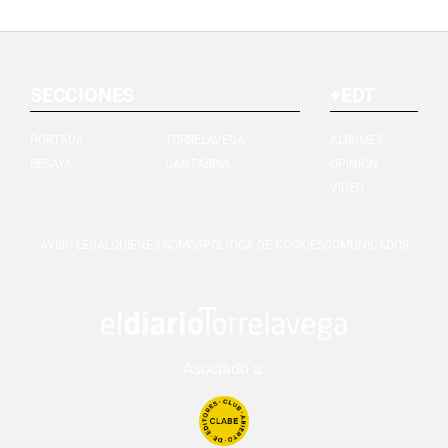
SECCIONES
+EDT
PORTADA
TORRELAVEGA
ÁLBUMES
BESAYA
CANTABRIA
OPINIÓN
VIDEO
AVISO LEGAL
QUIÉNES SOMOS
POLÍTICA DE COOKIES
COMUNICADOS
Asociado a: