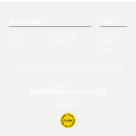
SECCIONES
+EDT
PORTADA
TORRELAVEGA
ÁLBUMES
BESAYA
CANTABRIA
OPINIÓN
VIDEO
AVISO LEGAL
QUIÉNES SOMOS
POLÍTICA DE COOKIES
COMUNICADOS
Asociado a: