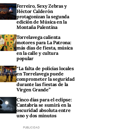
Ferreiro, Sexy Zebras y
Héctor Calderón
protagonizan la segunda
edición de Música en la
Montaña Palentina
Torrelavega calienta
motores para La Patrona:
más días de fiesta, música
en la calle y cultura
popular
“La falta de policías locales
en Torrelavega puede
comprometer la seguridad
durante las fiestas de la
Virgen Grande”
Cinco días para el eclipse:
Cantabria se sumirá en la
oscuridad absoluta entre
uno y dos minutos