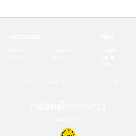
SECCIONES
+EDT
PORTADA
TORRELAVEGA
ÁLBUMES
BESAYA
CANTABRIA
OPINIÓN
VIDEO
AVISO LEGAL
QUIÉNES SOMOS
POLÍTICA DE COOKIES
COMUNICADOS
Asociado a: