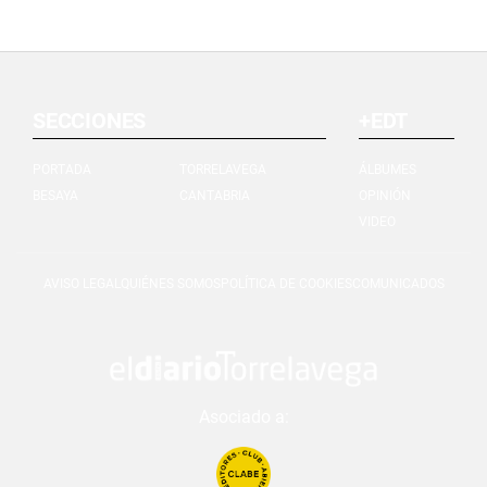
SECCIONES
+EDT
PORTADA
TORRELAVEGA
ÁLBUMES
BESAYA
CANTABRIA
OPINIÓN
VIDEO
AVISO LEGAL
QUIÉNES SOMOS
POLÍTICA DE COOKIES
COMUNICADOS
Asociado a: