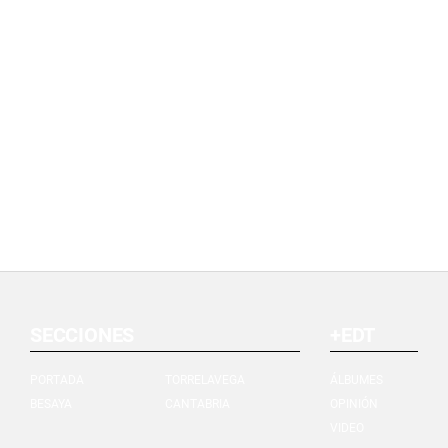
SECCIONES
+EDT
PORTADA
TORRELAVEGA
ÁLBUMES
BESAYA
CANTABRIA
OPINIÓN
VIDEO