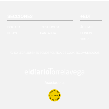
SECCIONES
+EDT
PORTADA
TORRELAVEGA
ÁLBUMES
BESAYA
CANTABRIA
OPINIÓN
VIDEO
AVISO LEGAL
QUIÉNES SOMOS
POLÍTICA DE COOKIES
COMUNICADOS
Asociado a: