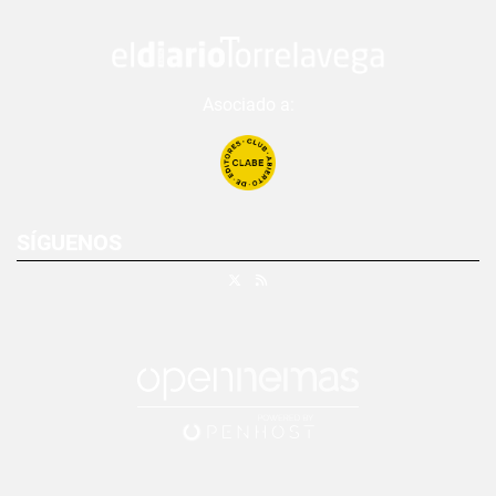
Asociado a:
SÍGUENOS
X
RSS