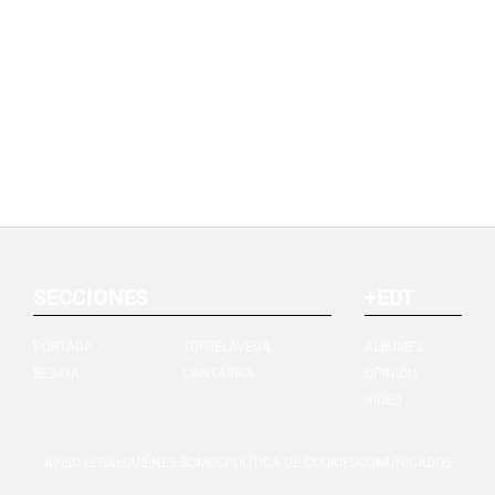
SECCIONES
+EDT
PORTADA
TORRELAVEGA
ÁLBUMES
BESAYA
CANTABRIA
OPINIÓN
VIDEO
AVISO LEGAL
QUIÉNES SOMOS
POLÍTICA DE COOKIES
COMUNICADOS